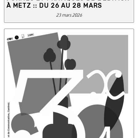
À METZ :: DU 26 AU 28 MARS
23 mars 2026