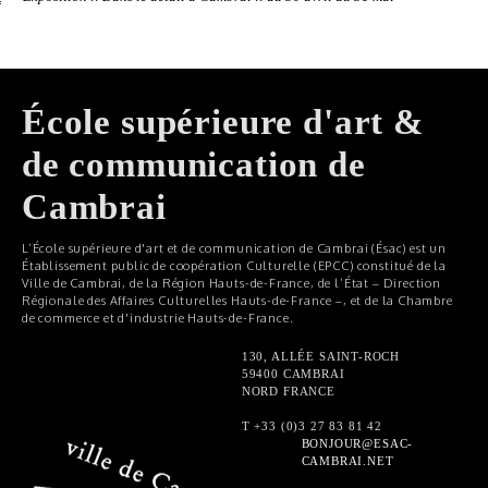
École supérieure d'art &
de communication de
Cambrai
L’École supérieure d'art et de communication de Cambrai (Ésac) est un
Établissement public de coopération Culturelle (EPCC) constitué de la
Ville de Cambrai, de la Région Hauts-de-France, de l’État – Direction
Régionale des Affaires Culturelles Hauts-de-France –, et de la Chambre
de commerce et d'industrie Hauts-de-France.
130, ALLÉE SAINT-ROCH
59400 CAMBRAI
NORD FRANCE
T +33 (0)3 27 83 81 42
BONJOUR@ESAC-
CAMBRAI.NET