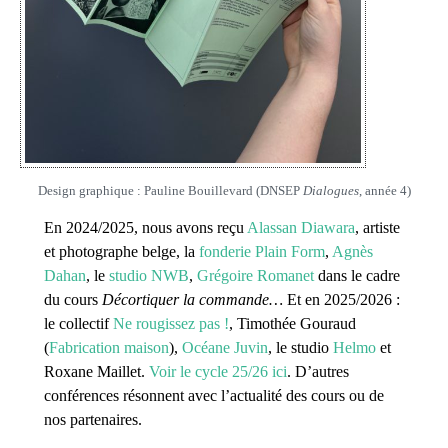
Design graphique : Pauline Bouillevard (DNSEP
Dialogues
, année 4)
En 2024/2025, nous avons reçu
Alassan Diawara
, artiste
et photographe belge, la
fonderie Plain Form
,
Agnès
Dahan
, le
studio NWB
,
Grégoire Romanet
dans le cadre
du cours
Décortiquer la commande…
Et en 2025/2026 :
le collectif
Ne rougissez pas !
, Timothée Gouraud
(
Fabrication maison
),
Océane Juvin
, le studio
Helmo
et
Roxane Maillet.
Voir le cycle 25/26 ici
. D’autres
conférences résonnent avec l’actualité des cours ou de
nos partenaires.