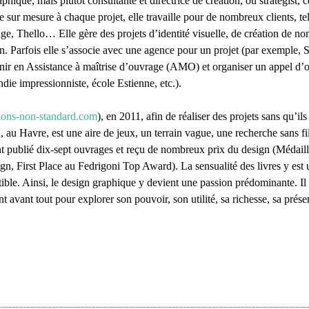
hique, mais plutôt consultante et directrice de création, ou strategist,
 sur mesure à chaque projet, elle travaille pour de nombreux clients, te
 Thello… Elle gère des projets d’identité visuelle, de création de no
on. Parfois elle s’associe avec une agence pour un projet (par exemple, 
nir en Assistance à maîtrise d’ouvrage (AMO) et organiser un appel d’o
 impressionniste, école Estienne, etc.).
tions-non-standard.com
), en 2011, afin de réaliser des projets sans qu’ils
au Havre, est une aire de jeux, un terrain vague, une recherche sans fi
nt publié dix-sept ouvrages et reçu de nombreux prix du design (Médaill
 First Place au Fedrigoni Top Award). La sensualité des livres y est 
istible. Ainsi, le design graphique y devient une passion prédominante. Il
 avant tout pour explorer son pouvoir, son utilité, sa richesse, sa prése