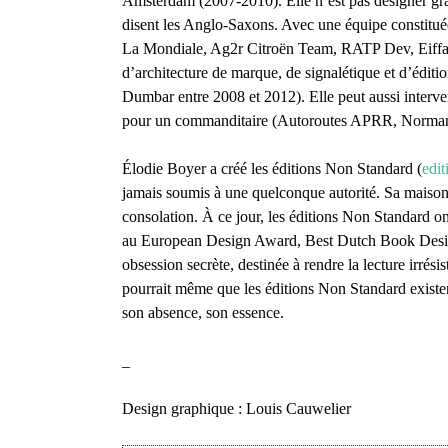
Amsterdam (2007-2010). Elle n’est pas designer grap
disent les Anglo-Saxons. Avec une équipe constituée
La Mondiale, Ag2r Citroën Team, RATP Dev, Eiffage,
d’architecture de marque, de signalétique et d’éditi
Dumbar entre 2008 et 2012). Elle peut aussi interve
pour un commanditaire (Autoroutes APRR, Normandie
Élodie Boyer a créé les éditions Non Standard (
edi
jamais soumis à une quelconque autorité. Sa maison, 
consolation. À ce jour, les éditions Non Standard o
au European Design Award, Best Dutch Book Design,
obsession secrète, destinée à rendre la lecture irrés
pourrait même que les éditions Non Standard existent
son absence, son essence.
_
Design graphique : Louis Cauwelier