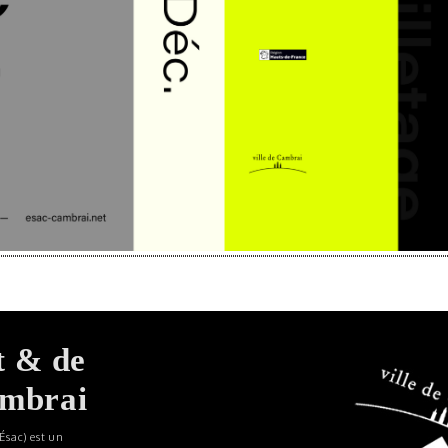
t & de
ambrai
Ésac) est un