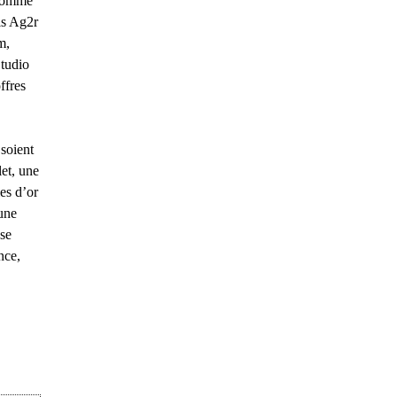
 comme
ls Ag2r
m,
Studio
ffres
 soient
let, une
es d’or
une
 se
nce,