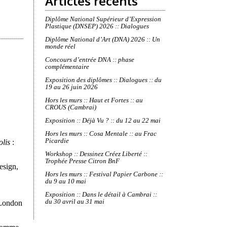
Articles récents
Diplôme National Supérieur d’Expression
Plastique (DNSEP) 2026 :: Dialogues
Diplôme National d’Art (DNA) 2026 :: Un
monde réel
Concours d’entrée DNA :: phase
complémentaire
Exposition des diplômes :: Dialogues :: du
19 au 26 juin 2026
Hors les murs :: Haut et Fortes :: au
CROUS (Cambrai)
Exposition :: Déjà Vu ? :: du 12 au 22 mai
Hors les murs :: Cosa Mentale :: au Frac
Picardie
olis
:
Workshop :: Dessinez Créez Liberté ::
Trophée Presse Citron BnF
esign,
Hors les murs :: Festival Papier Carbone ::
du 9 au 10 mai
Exposition :: Dans le détail à Cambrai ::
du 30 avril au 31 mai
 London