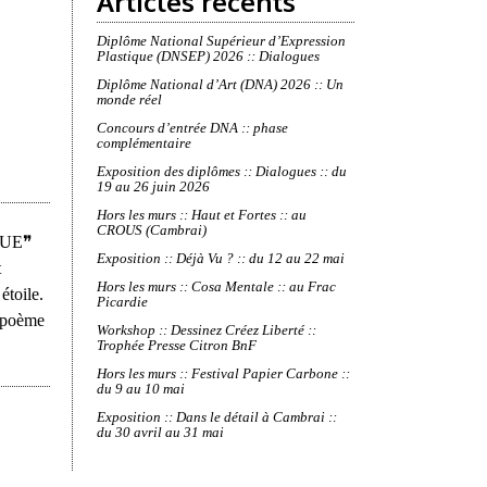
Articles récents
Diplôme National Supérieur d’Expression
Plastique (DNSEP) 2026 :: Dialogues
Diplôme National d’Art (DNA) 2026 :: Un
monde réel
Concours d’entrée DNA :: phase
complémentaire
Exposition des diplômes :: Dialogues :: du
19 au 26 juin 2026
Hors les murs :: Haut et Fortes :: au
CROUS (Cambrai)
SQUE❞
Exposition :: Déjà Vu ? :: du 12 au 22 mai
t
Hors les murs :: Cosa Mentale :: au Frac
étoile.
Picardie
n poème
Workshop :: Dessinez Créez Liberté ::
Trophée Presse Citron BnF
Hors les murs :: Festival Papier Carbone ::
du 9 au 10 mai
Exposition :: Dans le détail à Cambrai ::
du 30 avril au 31 mai