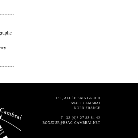
graphe
erry
130, ALLÉE SAINT-ROCH
59400 CAMBRAI
NORD FRANCE
T +33 (0)3 27 83 81 42
BONJOUR@ESAC-CAMBRAI.NET