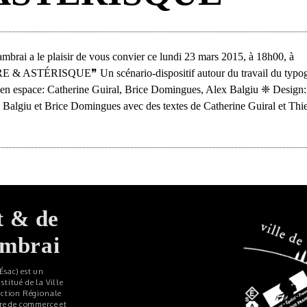
brai a le plaisir de vous convier ce lundi 23 mars 2015, à 18h00, à
IERRE & ASTÉRISQUE❞ Un scénario-dispositif autour du travail du typo
en espace: Catherine Guiral, Brice Domingues, Alex Balgiu ❈ Design:
Balgiu et Brice Domingues avec des textes de Catherine Guiral et Thi
t & de
ambrai
Ésac) est un
titué de la Ville
ection Régionale
bre de commerce et