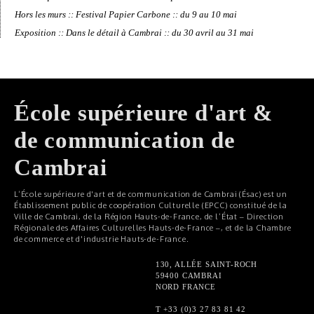
Hors les murs :: Festival Papier Carbone :: du 9 au 10 mai
Exposition :: Dans le détail à Cambrai :: du 30 avril au 31 mai
École supérieure d'art &
de communication de
Cambrai
L’École supérieure d'art et de communication de Cambrai (Ésac) est un
Établissement public de coopération Culturelle (EPCC) constitué de la
Ville de Cambrai, de la Région Hauts-de-France, de l’État – Direction
Régionale des Affaires Culturelles Hauts-de-France –, et de la Chambre
de commerce et d'industrie Hauts-de-France.
130, ALLÉE SAINT-ROCH
59400 CAMBRAI
NORD FRANCE
T +33 (0)3 27 83 81 42