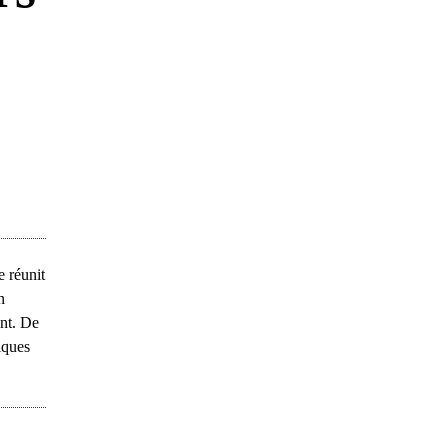
e réunit
n
ent. De
iques