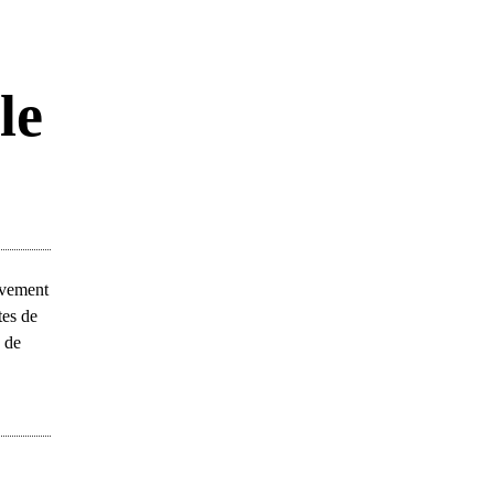
le
uvement
tes de
 de