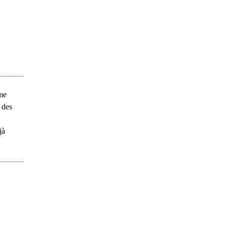
me
 des
jà