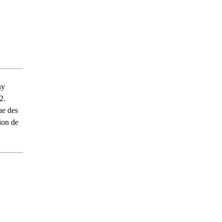
ny
2.
ue des
ion de