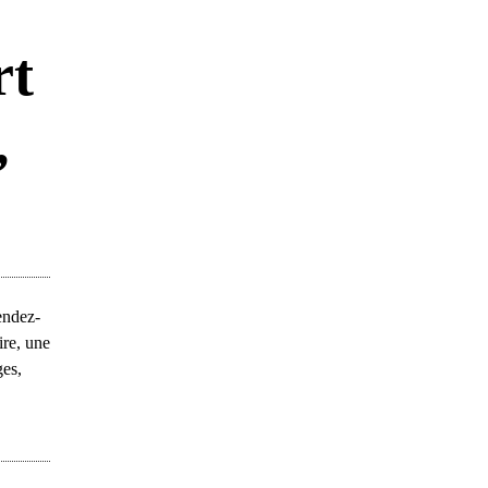
rt
,
endez-
ire, une
ges,