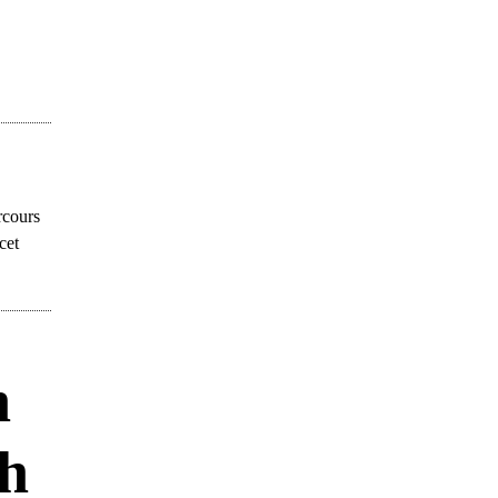
rcours
cet
n
8h