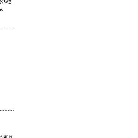
é, NWB
is
esigner