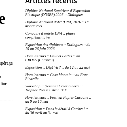
Articles récents
Diplôme National Supérieur d’Expression
e
Plastique (DNSEP) 2026 :: Dialogues
Diplôme National d’Art (DNA) 2026 :: Un
monde réel
Concours d’entrée DNA :: phase
complémentaire
Exposition des diplômes :: Dialogues :: du
19 au 26 juin 2026
Hors les murs :: Haut et Fortes :: au
CROUS (Cambrai)
repérage
Exposition :: Déjà Vu ? :: du 12 au 22 mai
n
Hors les murs :: Cosa Mentale :: au Frac
n
Picardie
uline
Workshop :: Dessinez Créez Liberté ::
Trophée Presse Citron BnF
Hors les murs :: Festival Papier Carbone ::
du 9 au 10 mai
Exposition :: Dans le détail à Cambrai ::
du 30 avril au 31 mai