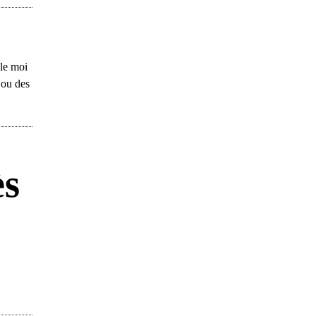
lle moi
 ou des
ès