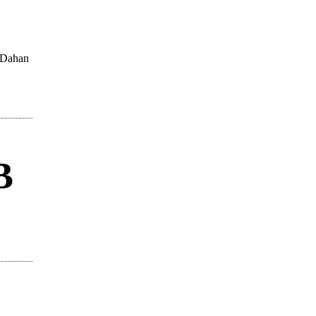
s Dahan
B