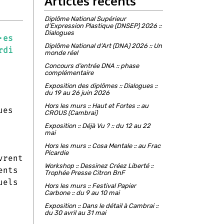
Articles récents
Diplôme National Supérieur
d’Expression Plastique (DNSEP) 2026 ::
Dialogues
·es
Diplôme National d’Art (DNA) 2026 :: Un
rdi
monde réel
Concours d’entrée DNA :: phase
complémentaire
Exposition des diplômes :: Dialogues ::
du 19 au 26 juin 2026
Hors les murs :: Haut et Fortes :: au
ues
CROUS (Cambrai)
Exposition :: Déjà Vu ? :: du 12 au 22
mai
Hors les murs :: Cosa Mentale :: au Frac
Picardie
vrent
Workshop :: Dessinez Créez Liberté ::
ents
Trophée Presse Citron BnF
uels
Hors les murs :: Festival Papier
Carbone :: du 9 au 10 mai
Exposition :: Dans le détail à Cambrai ::
du 30 avril au 31 mai