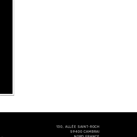
130, ALLÉE SAINT-ROCH
59400 CAMBRAI
NORD FRANCE