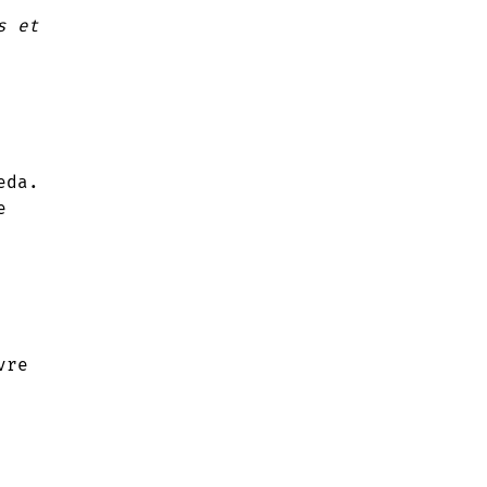
s et
eda.
e
vre