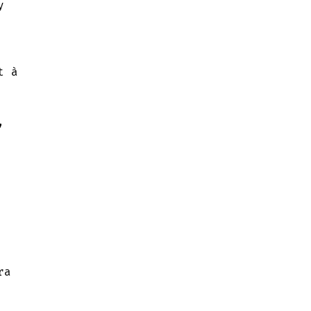
y
t à
,
ra