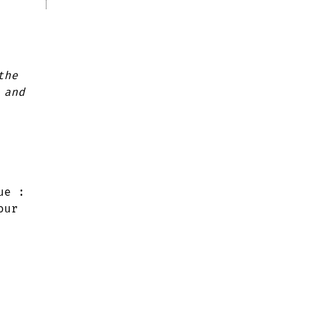
the
 and
ue :
our