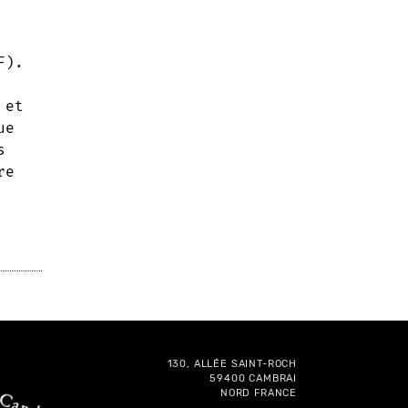
F).
 et
ue
s
re
130, ALLÉE SAINT-ROCH
59400 CAMBRAI
NORD FRANCE