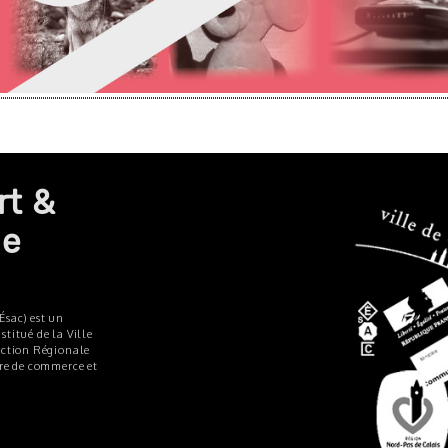
rt &
de
Ésac) est un
titué de la Ville
ection Régionale
bre de commerce et