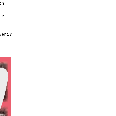
on
 et
venir