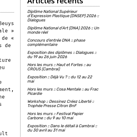
Articles récents
Diplôme National Supérieur
d’Expression Plastique (DNSEP) 2026 ::
Dialogues
Beuys
Diplôme National d’Art (DNA) 2026 :: Un
ale »
monde réel
 de «
Concours d’entrée DNA :: phase
complémentaire
s de
Exposition des diplômes :: Dialogues ::
du 19 au 26 juin 2026
ture
Hors les murs :: Haut et Fortes :: au
eu
CROUS (Cambrai)
Exposition :: Déjà Vu ? :: du 12 au 22
mai
e
ment,
Hors les murs :: Cosa Mentale :: au Frac
Picardie
ne
Workshop :: Dessinez Créez Liberté ::
s
Trophée Presse Citron BnF
Hors les murs :: Festival Papier
Carbone :: du 9 au 10 mai
Exposition :: Dans le détail à Cambrai ::
du 30 avril au 31 mai
ult