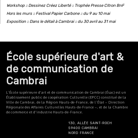
Workshop :: Dessinez Créez Liberté :: Trophée Presse Citron BnF
Hors les murs :: Festival Papier Carbone :: du 9 au 10 mai
Exposition :: Dans le détail à Cambrai :: du 30 avril au 31 mai
École supérieure d'art &
de communication de
Cambrai
L’École supérieure d'art et de communication de Cambrai (Ésac) est un
Établissement public de coopération Culturelle (EPCC) constitué de la
Ville de Cambrai, de la Région Hauts-de-France, de l’État – Direction
Régionale des Affaires Culturelles Hauts-de-France –, et de la Chambre
de commerce et d'industrie Hauts-de-France.
130, ALLÉE SAINT-ROCH
59400 CAMBRAI
NORD FRANCE