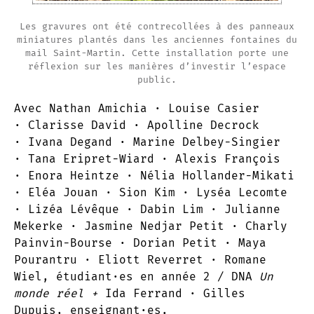
Les gravures ont été contrecollées à des panneaux
miniatures plantés dans les anciennes fontaines du
mail Saint-Martin. Cette installation porte une
réflexion sur les manières d’investir l’espace
public.
Avec Nathan Amichia · Louise Casier
· Clarisse David · Apolline Decrock
· Ivana Degand · Marine Delbey-Singier
· Tana Eripret-Wiard · Alexis François
· Enora Heintze · Nélia Hollander-Mikati
· Eléa Jouan · Sion Kim · Lyséa Lecomte
· Lizéa Lévêque · Dabin Lim · Julianne
Mekerke · Jasmine Nedjar Petit · Charly
Painvin-Bourse · Dorian Petit · Maya
Pourantru · Eliott Reverret · Romane
Wiel, étudiant·es en année 2 / DNA
Un
monde réel +
Ida Ferrand · Gilles
Dupuis, enseignant·es.