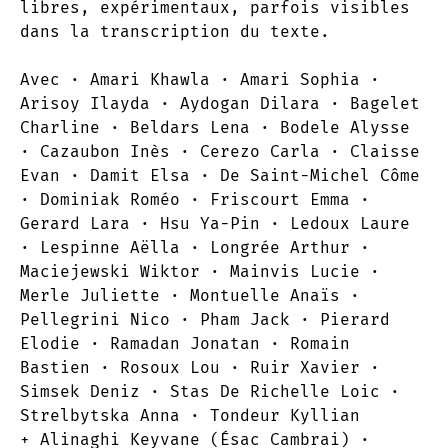
libres, expérimentaux, parfois visibles
dans la transcription du texte.
Avec · Amari Khawla · Amari Sophia ·
Arisoy Ilayda · Aydogan Dilara · Bagelet
Charline · Beldars Lena · Bodele Alysse
· Cazaubon Inès · Cerezo Carla · Claisse
Evan · Damit Elsa · De Saint-Michel Côme
· Dominiak Roméo · Friscourt Emma ·
Gerard Lara · Hsu Ya-Pin · Ledoux Laure
· Lespinne Aëlla · Longrée Arthur ·
Maciejewski Wiktor · Mainvis Lucie ·
Merle Juliette · Montuelle Anaïs ·
Pellegrini Nico · Pham Jack · Pierard
Elodie · Ramadan Jonatan · Romain
Bastien · Rosoux Lou · Ruir Xavier ·
Simsek Deniz · Stas De Richelle Loic ·
Strelbytska Anna · Tondeur Kyllian
+ Alinaghi Keyvane (Ésac Cambrai) ·