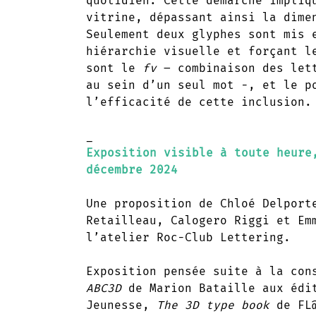
quotidien. Cette démarche impliq
vitrine, dépassant ainsi la dime
Seulement deux glyphes sont mis 
hiérarchie visuelle et forçant l
sont le
fv
– combinaison des lett
au sein d’un seul mot -, et le p
l’efficacité de cette inclusion
_
Exposition visible à toute heure
décembre 2024
Une proposition de Chloé Delport
Retailleau, Calogero Riggi et Em
l’atelier Roc-Club Lettering.
Exposition pensée suite à la con
ABC3D
de Marion Bataille aux édi
Jeunesse,
The 3D type book
de FL@