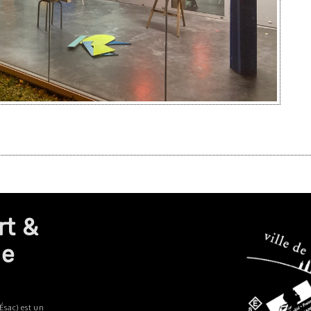
rt &
de
Ésac) est un