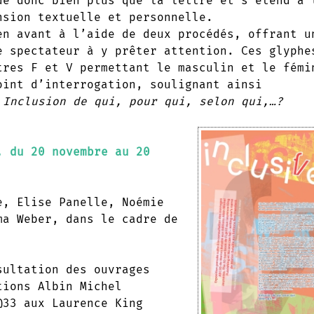
ue donc bien plus que la lettre et s’étend à 
nsion textuelle et personnelle.
en avant à l’aide de deux procédés, offrant u
e spectateur à y prêter attention. Ces glyphe
res F et V permettant le masculin et le fémi
oint d’interrogation, soulignant ainsi
.
Inclusion de qui, pour qui, selon qui,…?
, du 20 novembre au 20
e, Elise Panelle, Noémie
ma Weber, dans le cadre de
sultation des ouvrages
tions Albin Michel
33 aux Laurence King