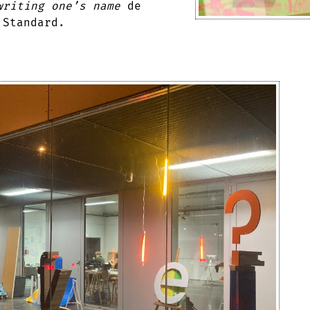
riting one’s name
de
 Standard.