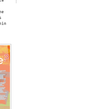
la
ne
s
nin