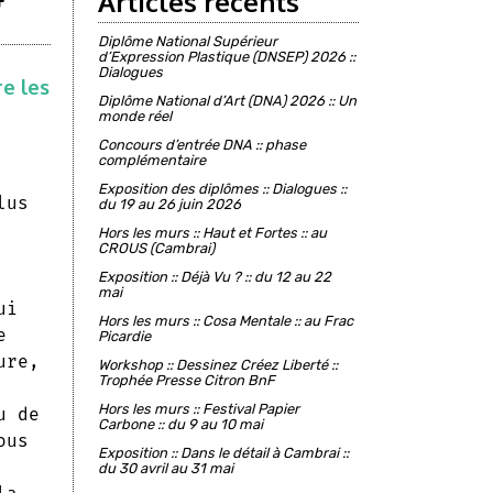
Articles récents
Diplôme National Supérieur
d’Expression Plastique (DNSEP) 2026 ::
Dialogues
re les
Diplôme National d’Art (DNA) 2026 :: Un
monde réel
Concours d’entrée DNA :: phase
complémentaire
Exposition des diplômes :: Dialogues ::
lus
du 19 au 26 juin 2026
Hors les murs :: Haut et Fortes :: au
CROUS (Cambrai)
Exposition :: Déjà Vu ? :: du 12 au 22
mai
ui
Hors les murs :: Cosa Mentale :: au Frac
e
Picardie
ure,
Workshop :: Dessinez Créez Liberté ::
Trophée Presse Citron BnF
Hors les murs :: Festival Papier
u de
Carbone :: du 9 au 10 mai
ous
Exposition :: Dans le détail à Cambrai ::
du 30 avril au 31 mai