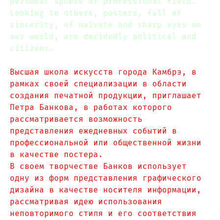
personal sphere of professional field.
Looking to others, posters, full of
sincerity, of naivete and sharp eyes on
our world, are decidedly political and
citizens.
Высшая школа искусств города Камбрэ, в
рамках своей специализации в области
создания печатной продукции, приглашает
Петра Банкова, в работах которого
рассматривается возможность
представления ежедневных событий в
профессиональной или общественной жизни
в качестве постера.
В своем творчестве Банков использует
одну из форм представления графического
дизайна в качестве носителя информации,
рассматривая идею использования
неповторимого стиля и его соответствия