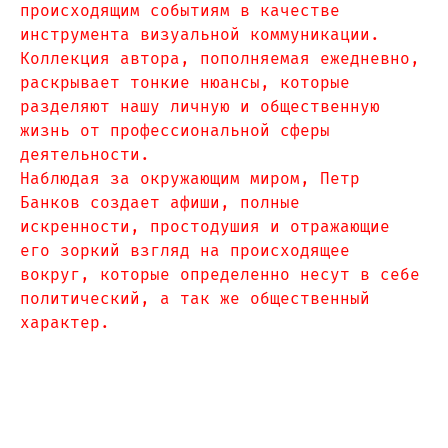
происходящим событиям в качестве
инструмента визуальной коммуникации.
Коллекция автора, пополняемая ежедневно,
раскрывает тонкие нюансы, которые
разделяют нашу личную и общественную
жизнь от профессиональной сферы
деятельности.
Наблюдая за окружающим миром, Петр
Банков создает афиши, полные
искренности, простодушия и отражающие
его зоркий взгляд на происходящее
вокруг, которые определенно несут в себе
политический, а так же общественный
характер.