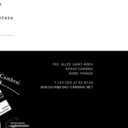
e
ntera
130, ALLÉE SAINT-ROCH
59400 CAMBRAI
NORD FRANCE
T +33 (0)3 27 83 81 42
BONJOUR@ESAC-CAMBRAI.NET