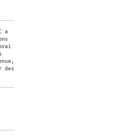
C a
ons
brai
s
enue,
r des