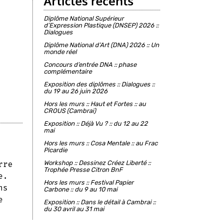
Articles récents
Diplôme National Supérieur
d’Expression Plastique (DNSEP) 2026 ::
Dialogues
Diplôme National d’Art (DNA) 2026 :: Un
monde réel
Concours d’entrée DNA :: phase
complémentaire
Exposition des diplômes :: Dialogues ::
du 19 au 26 juin 2026
Hors les murs :: Haut et Fortes :: au
CROUS (Cambrai)
Exposition :: Déjà Vu ? :: du 12 au 22
mai
Hors les murs :: Cosa Mentale :: au Frac
Picardie
Workshop :: Dessinez Créez Liberté ::
rre
Trophée Presse Citron BnF
e.
Hors les murs :: Festival Papier
ns
Carbone :: du 9 au 10 mai
e
Exposition :: Dans le détail à Cambrai ::
du 30 avril au 31 mai