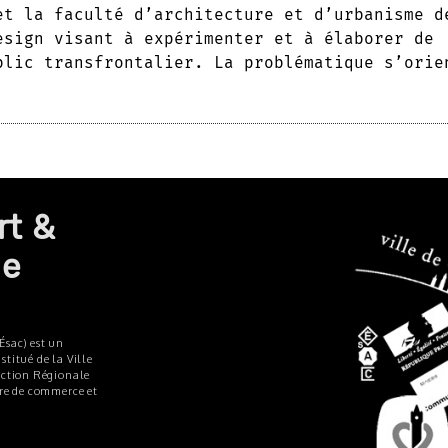
et la faculté d’architecture et d’urbanisme d
esign visant à expérimenter et à élaborer de
blic transfrontalier. La problématique s’orie
rt &
de
Ésac) est un
titué de la Ville
ection Régionale
bre de commerce et