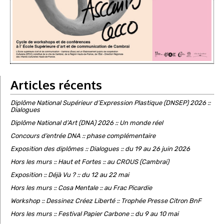
Articles récents
Diplôme National Supérieur d’Expression Plastique (DNSEP) 2026 ::
Dialogues
Diplôme National d’Art (DNA) 2026 :: Un monde réel
Concours d’entrée DNA :: phase complémentaire
Exposition des diplômes :: Dialogues :: du 19 au 26 juin 2026
Hors les murs :: Haut et Fortes :: au CROUS (Cambrai)
Exposition :: Déjà Vu ? :: du 12 au 22 mai
Hors les murs :: Cosa Mentale :: au Frac Picardie
Workshop :: Dessinez Créez Liberté :: Trophée Presse Citron BnF
Hors les murs :: Festival Papier Carbone :: du 9 au 10 mai