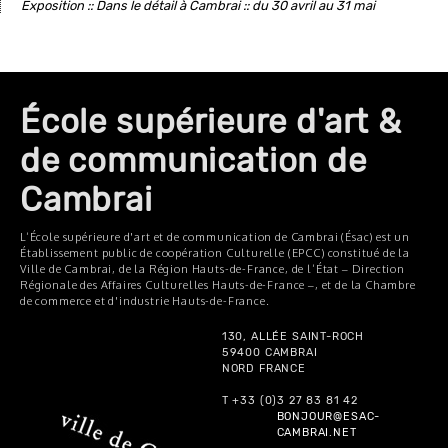
Exposition :: Dans le détail à Cambrai :: du 30 avril au 31 mai
École supérieure d'art &
de communication de
Cambrai
L’École supérieure d'art et de communication de Cambrai (Ésac) est un
Établissement public de coopération Culturelle (EPCC) constitué de la
Ville de Cambrai, de la Région Hauts-de-France, de l’État – Direction
Régionale des Affaires Culturelles Hauts-de-France –, et de la Chambre
de commerce et d'industrie Hauts-de-France.
130, ALLÉE SAINT-ROCH
59400 CAMBRAI
NORD FRANCE
T +33 (0)3 27 83 81 42
BONJOUR@ESAC-
CAMBRAI.NET