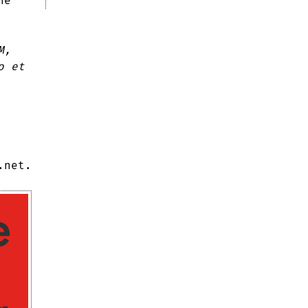
ne
M,
o et
.net.