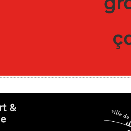
rt &
de