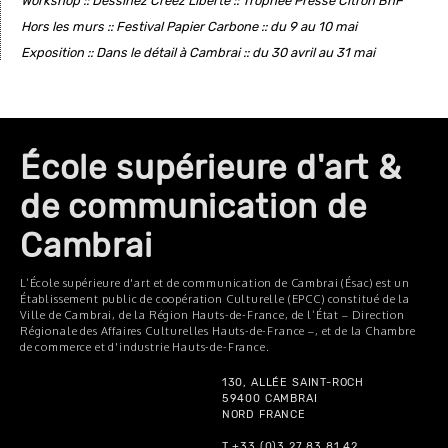
Workshop :: Dessinez Créez Liberté :: Trophée Presse Citron BnF
Hors les murs :: Festival Papier Carbone :: du 9 au 10 mai
Exposition :: Dans le détail à Cambrai :: du 30 avril au 31 mai
École supérieure d'art &
de communication de
Cambrai
L’École supérieure d'art et de communication de Cambrai (Ésac) est un
Établissement public de coopération Culturelle (EPCC) constitué de la
Ville de Cambrai, de la Région Hauts-de-France, de l’État – Direction
Régionale des Affaires Culturelles Hauts-de-France –, et de la Chambre
de commerce et d'industrie Hauts-de-France.
130, ALLÉE SAINT-ROCH
59400 CAMBRAI
NORD FRANCE
T +33 (0)3 27 83 81 42