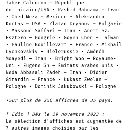
Taber Calderon – République
dominicaine/USA • Rashid Rahnama – Iran
• Obed Meza – Mexique • Aleksandra
Kortas – USA • Zlatan Dryanov – Bulgarie
• Massoud Saffari – Iran • Anett Sz.
Eszteró – Hongrie • Goyen Chen – Taïwan
• Pauline Bouillevart – France • Mikhail
Lychkovskiy – Biélorussie • Aménéh
Moayedi – Iran • Bright Woo – Royaume-
Uni • Eugene Sh – Émirats arabes unis •
Neda Abbasali Zadeh – Iran • Didier
Girardin – France • Łukasz Zwolan –
Pologne • Dominik Jakubowski – Pologne
*Sur plus de 250 affiches de 35 pays.
[ Edit ] Dès le 29 novembre 2023 :
La sélection d’affiches est augmentée de
7 autres images choisies par les