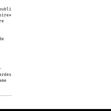
oubli
oire»
re
de
-
ardes
ame