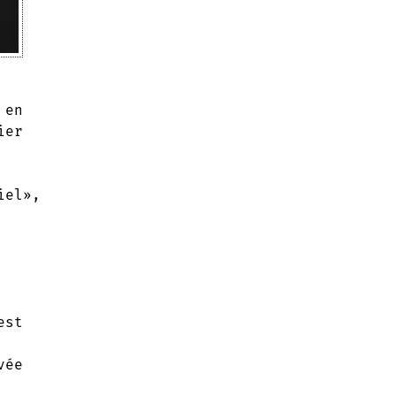
 en
ier
iel»,
est
vée